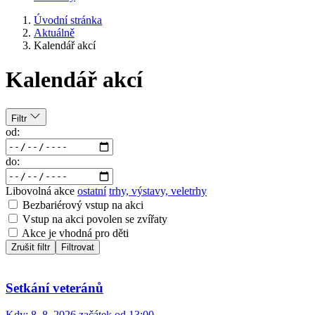
Úvodní stránka
Aktuálně
Kalendář akcí
Kalendář akcí
Filtr
od:
do:
Libovolná akce
ostatní
trhy, výstavy, veletrhy
Bezbariérový vstup na akci
Vstup na akci povolen se zvířaty
Akce je vhodná pro děti
Zrušit filtr
Filtrovat
Setkání veteránů
Kdy:
8. 8. 2026 začátek od 13:00