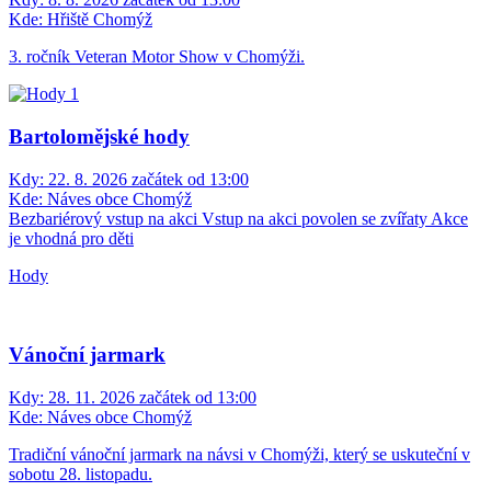
Kde:
Hřiště Chomýž
3. ročník Veteran Motor Show v Chomýži.
Bartolomějské hody
Kdy:
22. 8. 2026 začátek od 13:00
Kde:
Náves obce Chomýž
Bezbariérový vstup na akci
Vstup na akci povolen se zvířaty
Akce
je vhodná pro děti
Hody
Vánoční jarmark
Kdy:
28. 11. 2026 začátek od 13:00
Kde:
Náves obce Chomýž
Tradiční vánoční jarmark na návsi v Chomýži, který se uskuteční v
sobotu 28. listopadu.