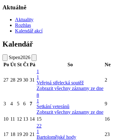
Aktuálně
Aktuality
Rozhlas
Kalendář akcí
Kalendář
Srpen
2026
Po
Út
St
Čt
Pá
So
Ne
1
1
27
28
29
30
31
2
Veřejná střelecká soutěž
Zobrazit všechny záznamy ze dne
8
1
3
4
5
6
7
9
Setkání veteránů
Zobrazit všechny záznamy ze dne
10
11
12
13
14
15
16
22
1
17
18
19
20
21
23
Bartolomějské hody