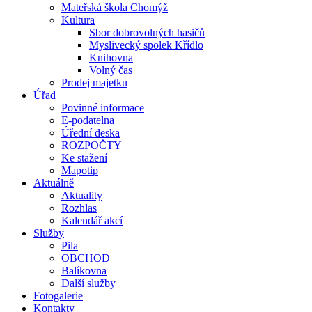
Mateřská škola Chomýž
Kultura
Sbor dobrovolných hasičů
Myslivecký spolek Křídlo
Knihovna
Volný čas
Prodej majetku
Úřad
Povinné informace
E-podatelna
Úřední deska
ROZPOČTY
Ke stažení
Mapotip
Aktuálně
Aktuality
Rozhlas
Kalendář akcí
Služby
Pila
OBCHOD
Balíkovna
Další služby
Fotogalerie
Kontakty