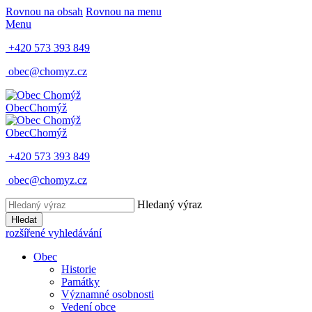
Rovnou na obsah
Rovnou na menu
Menu
+420 573 393 849
obec@chomyz.cz
Obec
Chomýž
Obec
Chomýž
+420 573 393 849
obec@chomyz.cz
Hledaný výraz
Hledat
rozšířené vyhledávání
Obec
Historie
Památky
Významné osobnosti
Vedení obce