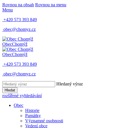
Rovnou na obsah
Rovnou na menu
Menu
+420 573 393 849
obec@chomyz.cz
Obec
Chomýž
Obec
Chomýž
+420 573 393 849
obec@chomyz.cz
Hledaný výraz
Hledat
rozšířené vyhledávání
Obec
Historie
Památky
Významné osobnosti
Vedení obce