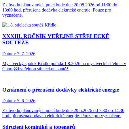
Z důvodu plánovaných prací bude dne 20.08.2026 od 11:00 do
13:00 hod. přerušena dodávka elektrické energie. Pouze pro
vyznačené.
XXXIII. ROČNÍK VEŘEJNÉ STŘELECKÉ
SOUTĚŽE
Datum:
7. 7. 2026
Myslivecký spolek Křídlo pořádá 1.8.2026 na myslivecké střelnici v
Chomýži veřejnou střeleckou soutěž.
Oznámení o přerušení dodávky elektrické energie
Datum:
5. 6. 2026
Z důvodu plánovaných prací bude dne 29.6.2026 od 7:30 do 14:30
hod. přerušena dodávka elektrické energie. Pouze pro vyznačené.
Sdružení kominíků a topenářů