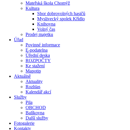
Mateřská škola Chomýž
Kultura
Sbor dobrovolných hasičů
Myslivecký spolek Křídlo
Knihovna
Volný čas
Prodej majetku
Úřad
Povinné informace
E-podatelna
Úřední deska
ROZPOČTY
Ke stažení
Mapotip
Aktuálně
Aktuality
Rozhlas
Kalendář akcí
Služby
Pila
OBCHOD
Balíkovna
Další služby
Fotogalerie
Kontakty