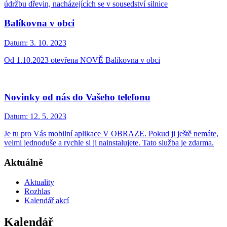
údržbu dřevin, nacházejících se v sousedství silnice
Balíkovna v obci
Datum:
3. 10. 2023
Od 1.10.2023 otevřena NOVĚ Balíkovna v obci
Novinky od nás do Vašeho telefonu
Datum:
12. 5. 2023
Je tu pro Vás mobilní aplikace V OBRAZE. Pokud ji ještě nemáte,
velmi jednoduše a rychle si ji nainstalujete. Tato služba je zdarma.
Aktuálně
Aktuality
Rozhlas
Kalendář akcí
Kalendář