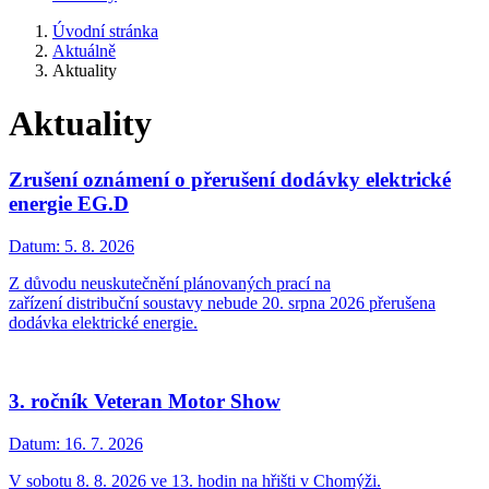
Úvodní stránka
Aktuálně
Aktuality
Aktuality
Zrušení oznámení o přerušení dodávky elektrické
energie EG.D
Datum:
5. 8. 2026
Z důvodu neuskutečnění plánovaných prací na
zařízení distribuční soustavy nebude 20. srpna 2026 přerušena
dodávka elektrické energie.
3. ročník Veteran Motor Show
Datum:
16. 7. 2026
V sobotu 8. 8. 2026 ve 13. hodin na hřišti v Chomýži.