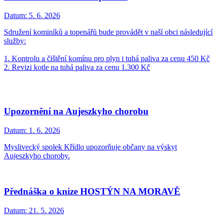
Datum:
5. 6. 2026
Sdružení kominíků a topenářů bude provádět v naší obci následující
služby:
1. Kontrolu a čištění komínu pro plyn i tuhá paliva za cenu 450 Kč
2. Revizi kotle na tuhá paliva za cenu 1.300 Kč
Upozornění na Aujeszkyho chorobu
Datum:
1. 6. 2026
Myslivecký spolek Křídlo upozorňuje občany na výskyt
Aujeszkyho choroby.
Přednáška o knize HOSTÝN NA MORAVĚ
Datum:
21. 5. 2026