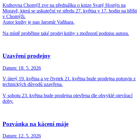
Knihovna Chomýž zve na přednášku o knize Svatý Hostýn na
Moravě, která se uskuteční ve středu 27. května v 17. hodin na hřišti
v Chomýži.
Autor knihy je pan Jaromír Vaňhara.
Na místě proběhne také prodej knihy s možností podpisu autora.
Uzavření prodejny
Datum:
18. 5. 2026
V úterý 19. května a ve čtvrtek 21. května bude prodejna potravin z
technických důvodů uzavřena.
V sobotu 23. května bude prodejna otevřena dle obvyklé otevírací
doby.
Pozvánka na kácení máje
Datum:
12. 5. 2026