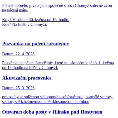
Přátelé dobrého piva a jídla společně s obcí Chomýž srdečně zvou
na kácení máje.
Kdy? V sobotu 30. května od 16. hodin.
Kde? Na hřišti v Chomýži.
Pozvánka na pálení čarodějnic
Datum:
22. 4. 2026
Pozvánka na pálení čarodějnic, které se uskuteční v pátek 1. května
od 16. hodin na hřišti v Chomýži.
Aktivizační pracovnice
Datum:
25. 3. 2026
pro osoby se sníženou schopností a soběstačností, osamělé seniory,
seniory s Alzheimerovou a Parkinsonovou chorobou
Otevírací doba pošty v Hlinsku pod Hostýnem