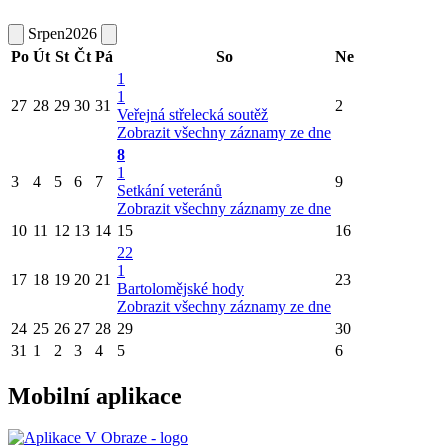
Srpen
2026
Po
Út
St
Čt
Pá
So
Ne
1
1
27
28
29
30
31
2
Veřejná střelecká soutěž
Zobrazit všechny záznamy ze dne
8
1
3
4
5
6
7
9
Setkání veteránů
Zobrazit všechny záznamy ze dne
10
11
12
13
14
15
16
22
1
17
18
19
20
21
23
Bartolomějské hody
Zobrazit všechny záznamy ze dne
24
25
26
27
28
29
30
31
1
2
3
4
5
6
Mobilní aplikace