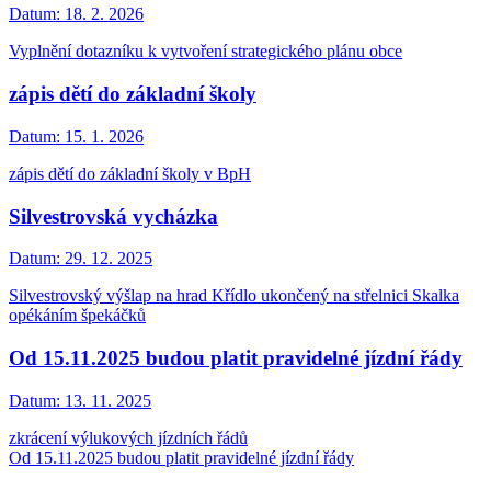
Datum:
18. 2. 2026
Vyplnění dotazníku k vytvoření strategického plánu obce
zápis dětí do základní školy
Datum:
15. 1. 2026
zápis dětí do základní školy v BpH
Silvestrovská vycházka
Datum:
29. 12. 2025
Silvestrovský výšlap na hrad Křídlo ukončený na střelnici Skalka
opékáním špekáčků
Od 15.11.2025 budou platit pravidelné jízdní řády
Datum:
13. 11. 2025
zkrácení výlukových jízdních řádů
Od 15.11.2025 budou platit pravidelné jízdní řády