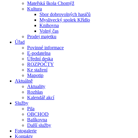
Mateřská škola Chomýž
Kultura
Sbor dobrovolných hasičů
Myslivecký spolek Křídlo
Knihovna
Volný čas
Prodej majetku
Úřad
Povinné informace
E-podatelna
Úřední deska
ROZPOČTY
Ke stažení
Mapotip
Aktuálně
Aktuality
Rozhlas
Kalendář akcí
Služby
Pila
OBCHOD
Balíkovna
Další služby
Fotogalerie
Kontakty