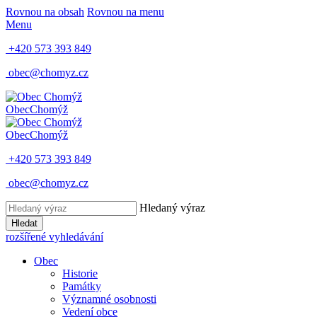
Rovnou na obsah
Rovnou na menu
Menu
+420 573 393 849
obec@chomyz.cz
Obec
Chomýž
Obec
Chomýž
+420 573 393 849
obec@chomyz.cz
Hledaný výraz
Hledat
rozšířené vyhledávání
Obec
Historie
Památky
Významné osobnosti
Vedení obce