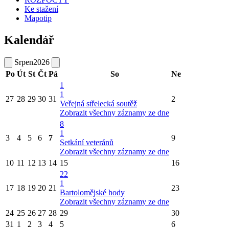
Ke stažení
Mapotip
Kalendář
Srpen
2026
Po
Út
St
Čt
Pá
So
Ne
1
1
27
28
29
30
31
2
Veřejná střelecká soutěž
Zobrazit všechny záznamy ze dne
8
1
3
4
5
6
7
9
Setkání veteránů
Zobrazit všechny záznamy ze dne
10
11
12
13
14
15
16
22
1
17
18
19
20
21
23
Bartolomějské hody
Zobrazit všechny záznamy ze dne
24
25
26
27
28
29
30
31
1
2
3
4
5
6